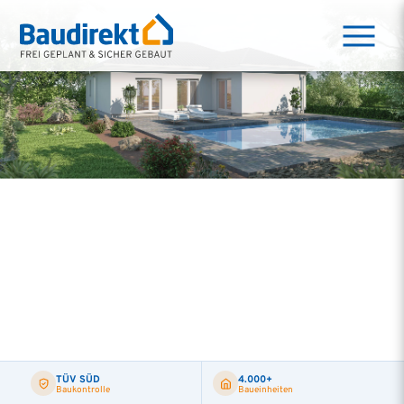
TÜV SÜD
4.000+
Baukontrolle
Baueinheiten