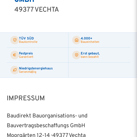
49377 VECHTA
TÜV SÜD
4.000+
Baukontrolle
Baueinheiten
Festpreis
Erst gebaut,
Garantiert
dann bezahlt
Niedrigstenergiehaus
Serienmäßig
IMPRESSUM
Baudirekt Bauorganisations- und
Bauvertragsbeschaffungs GmbH
Moorgärten 12-14 · 49377 Vechta