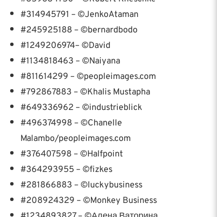
#314945791 – ©JenkoAtaman
#245925188 – ©bernardbodo
#1249206974– ©David
#1134818463 – ©Naiyana
#811614299 – ©peopleimages.com
#792867883 – ©Khalis Mustapha
#649336962 – ©industrieblick
#496374998 – ©Chanelle
Malambo/peopleimages.com
#376407598 – ©Halfpoint
#364293955 – ©fizkes
#281866883 – ©luckybusiness
#208924329 – ©Monkey Business
#1234893827 – ©Алена Ваторина