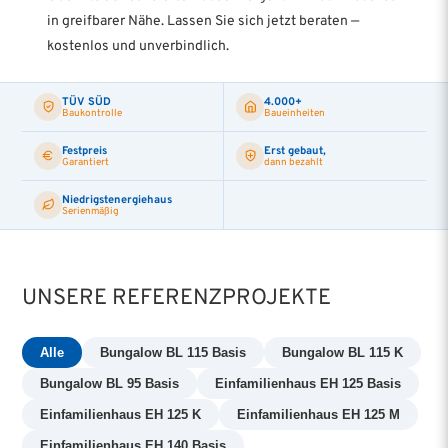
in greifbarer Nähe. Lassen Sie sich jetzt beraten —
kostenlos und unverbindlich.
TÜV SÜD
4.000+
Baukontrolle
Baueinheiten
Festpreis
Erst gebaut,
Garantiert
dann bezahlt
Niedrigstenergiehaus
Serienmäßig
UNSERE REFERENZPROJEKTE
Alle
Bungalow BL 115 Basis
Bungalow BL 115 K
Bungalow BL 95 Basis
Einfamilienhaus EH 125 Basis
Einfamilienhaus EH 125 K
Einfamilienhaus EH 125 M
Einfamilienhaus EH 140 Basis