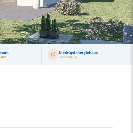
Baukontrolle TÜV Süd
Barrierefreies bauen
baut,
Niedrigstenergiehaus
ahlt
Serienmäßig