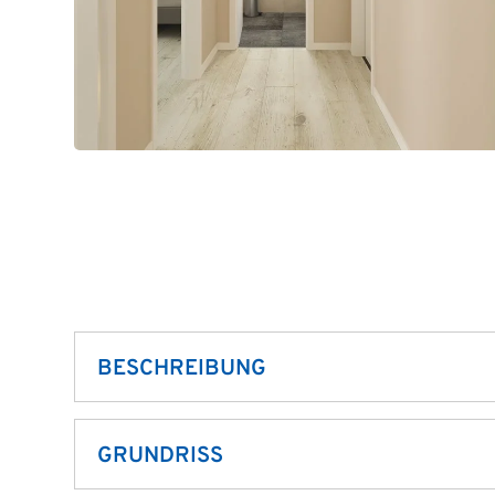
BESCHREIBUNG
Der Bungalow BL 135 Basis bietet Ihnen groß
GRUNDRISS
Wohnfläche und einer durchdachten Raumauftei