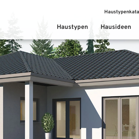
Haustypenkata
Haustypen
Hausideen
Einfamilienhäuser
Stadtvilla
Bungalow
Zweifamilienhäuser
Doppelhäuser