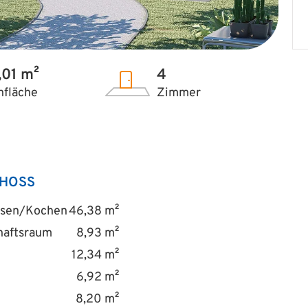
,01 m²
4
fläche
Zimmer
HOSS
sen/Kochen
46,38 m²
haftsraum
8,93 m²
12,34 m²
6,92 m²
8,20 m²