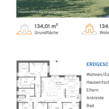
Hausabbildung mit Sonderwünschen
134,01 m²
134
Grundfläche
Wohn
ERDGESC
Wohnen/Es
Hauswirtsc
Eltern
Ankleide
Bad