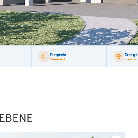
Festpreis
Erst ge
Garantiert
dann bez
 EBENE