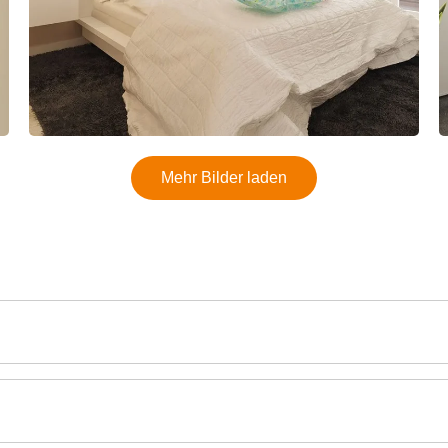
Mehr Bilder laden
zügigen Wohnraum auf einer Ebene – ideal für Familien 
lung entsteht ein Zuhause, das Komfort, Offenheit und F