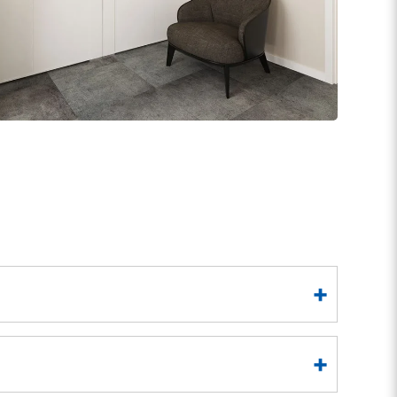
mit hohem Platzbedarf. Mit rund 135 m²
lexibilität vereint. Dank individueller