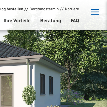
log bestellen
Beratungstermin
Karriere
Ihre Vorteile
Beratung
FAQ
Baudirekt-System
Kostenlose Bauberatung
Vollkasko Sicherheit
Baufinanzierung
BAX Preisvorteil
10 Schritte bis zum Einzug
Niedrigstenergiehaus
Referenzprojekte
Climapro Massivwand
Markenqualität