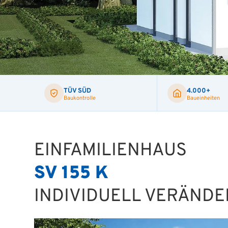
TÜV SÜD
4.000+
Baukontrolle
Baueinheiten
EINFAMILIENHAUS
SV 155 K
INDIVIDUELL VERÄND