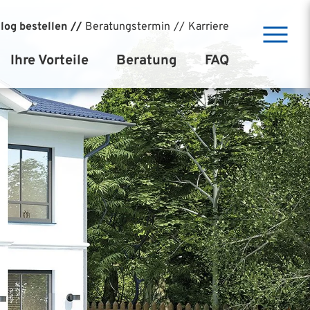
log bestellen
Beratungstermin
Karriere
Ihre Vorteile
Beratung
FAQ
Baudirekt-System
Kostenlose Bauberatung
Vollkasko Sicherheit
Baufinanzierung
BAX Preisvorteil
10 Schritte bis zum Einzug
Niedrigstenergiehaus
Referenzprojekte
Climapro Massivwand
Markenqualität