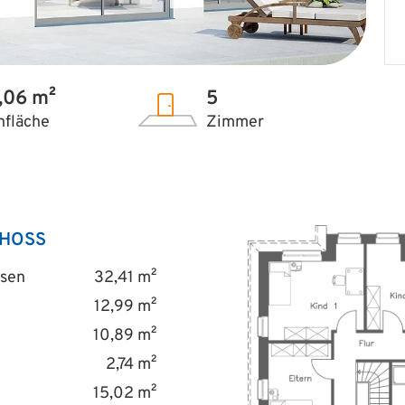
,06 m²
5
fläche
Zimmer
HOSS
sen
32,41 m²
12,99 m²
10,89 m²
2,74 m²
15,02 m²