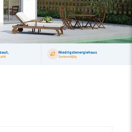
Baukontrolle TÜV Süd
Barrierefreies bauen
baut,
Niedrigstenergiehaus
ahlt
Serienmäßig