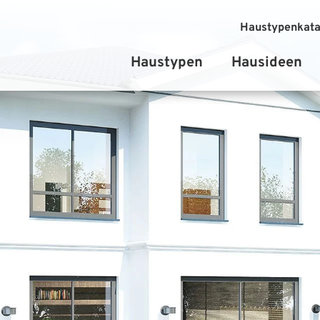
Haustypenkata
Haustypen
Hausideen
Einfamilienhäuser
Stadtvilla
Bungalow
Zweifamilienhäuser
Doppelhäuser