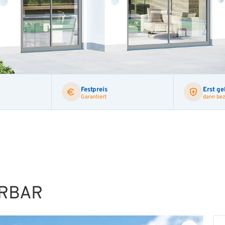
Festpreis
Erst ge
Garantiert
dann bez
ERBAR