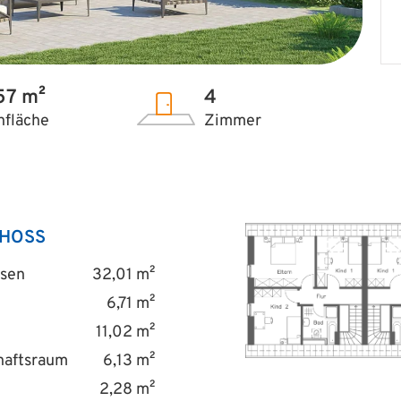
57 m²
4
fläche
Zimmer
HOSS
sen
32,01 m²
6,71 m²
11,02 m²
haftsraum
6,13 m²
2,28 m²