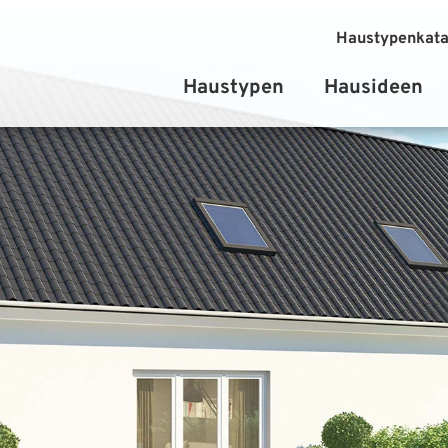
Haustypenkata
Haustypen
Hausideen
Einfamilienhäuser
Stadtvilla
Bungalow
Zweifamilienhäuser
Doppelhäuser