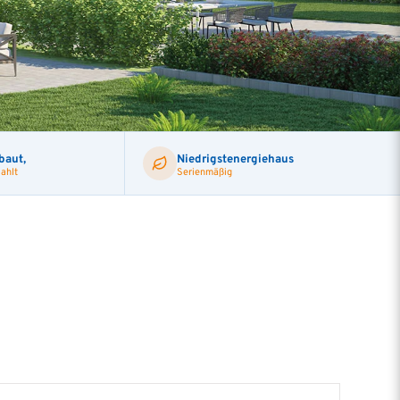
Baukontrolle TÜV Süd
Barrierefreies bauen
baut,
Niedrigstenergiehaus
ahlt
Serienmäßig