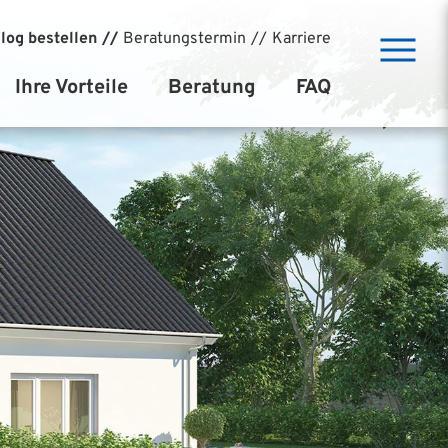
log bestellen
Beratungstermin
Karriere
Ihre Vorteile
Beratung
FAQ
Baudirekt-System
Kostenlose Bauberatung
Vollkasko Sicherheit
Baufinanzierung
BAX Preisvorteil
10 Schritte bis zum Einzug
Niedrigstenergiehaus
Referenzprojekte
Climapro Massivwand
Markenqualität