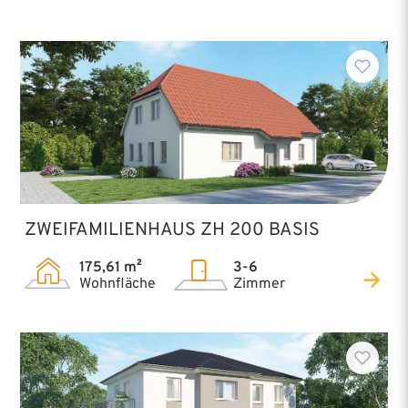
Darüber hinaus lässt sich der Grundriss
flexibel anpassen – sowohl hinsichtlich
Raumaufteilung als auch Architektur. So
entsteht ein individuell geplantes Zuhause,
das perfekt zu Ihren Bedürfnissen passt.
ZWEIFAMILIENHAUS ZH 200 BASIS
175,61 m²
3-6
Wohnfläche
Zimmer