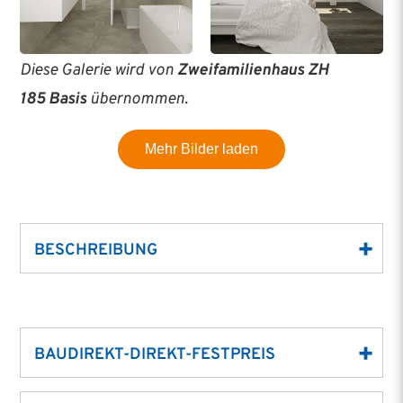
Diese Galerie wird von
Zweifamilienhaus ZH
185 Basis
übernommen.
Mehr Bilder laden
BESCHREIBUNG
ZWEIFAMILIENHAUS ZH 185 K –
GROSSZÜGIGE ARCHITEKTUR T
RIFFT MODERNES W
BAUDIREKT-DIREKT-FESTPREIS
OHNKONZEPT
Der Baudirekt-Direkt-Festpreis basiert nicht