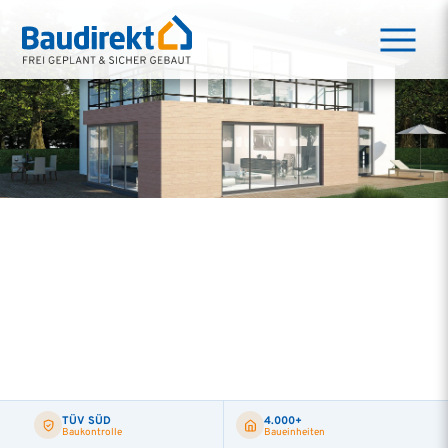
TÜV SÜD
4.000+
Baukontrolle
Baueinheiten