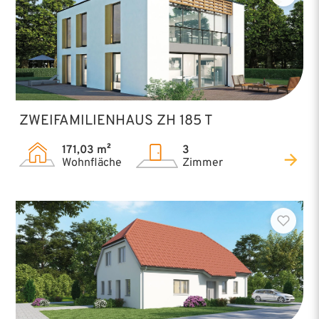
FLEXIBEL ANPASSBAR
Wie alle Baudirekt-Häuser lässt sich auch das
ZH 210 Basis individuell gestalten. Grundriss,
Raumaufteilung und Architektur können
ZWEIFAMILIENHAUS ZH 185 T
flexibel angepasst werden, sodass Ihr Haus
exakt Ihren Vorstellungen entspricht.
171,03 m²
3
Wohnfläche
Zimmer