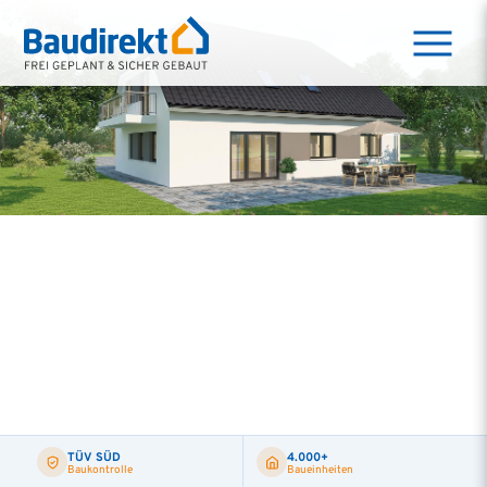
TÜV SÜD
4.000+
Baukontrolle
Baueinheiten